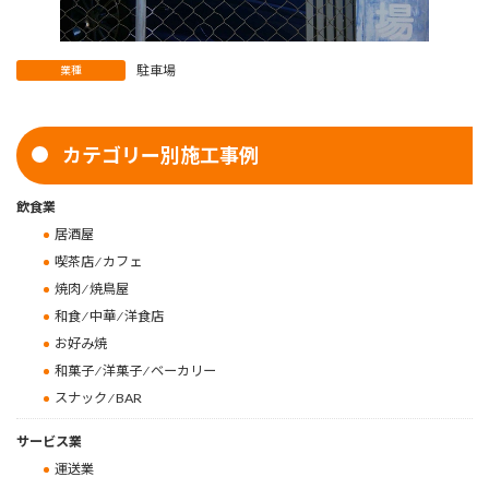
駐車場
業種
カテゴリー別施工事例
飲食業
居酒屋
喫茶店 ⁄ カフェ
焼肉 ⁄ 焼鳥屋
和食 ⁄ 中華 ⁄ 洋食店
お好み焼
和菓子 ⁄ 洋菓子 ⁄ ベーカリー
スナック ⁄ BAR
サービス業
運送業