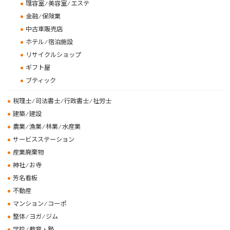
理容室 ⁄ 美容室 ⁄ エステ
金融 ⁄ 保険業
中古車販売店
ホテル ⁄ 宿泊施設
リサイクルショップ
ギフト屋
ブティック
税理士 ⁄ 司法書士 ⁄ 行政書士 ⁄ 社労士
建築 ⁄ 建設
農業 ⁄ 漁業 ⁄ 林業 ⁄ 水産業
サービスステーション
産業廃棄物
神社 ⁄ お寺
芳名看板
不動産
マンション ⁄ コーポ
整体 ⁄ ヨガ ⁄ ジム
学校 ⁄ 教育・塾