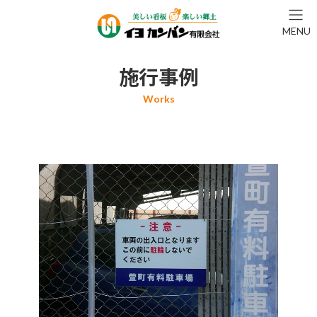
コ
ナ
ン
ビ
MENU
テ
ゲ
ン
ー
ツ
シ
施行事例
へ
ョ
ス
ン
キ
に
ッ
移
プ
動