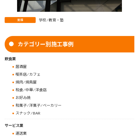
学校 ⁄ 教育・塾
業種
カテゴリー別施工事例
飲食業
居酒屋
喫茶店 ⁄ カフェ
焼肉 ⁄ 焼鳥屋
和食 ⁄ 中華 ⁄ 洋食店
お好み焼
和菓子 ⁄ 洋菓子 ⁄ ベーカリー
スナック ⁄ BAR
サービス業
運送業