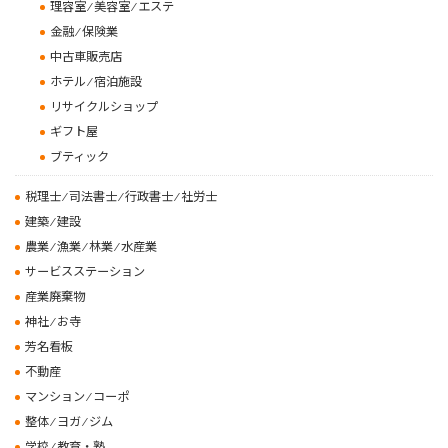
理容室 ⁄ 美容室 ⁄ エステ
金融 ⁄ 保険業
中古車販売店
ホテル ⁄ 宿泊施設
リサイクルショップ
ギフト屋
ブティック
税理士 ⁄ 司法書士 ⁄ 行政書士 ⁄ 社労士
建築 ⁄ 建設
農業 ⁄ 漁業 ⁄ 林業 ⁄ 水産業
サービスステーション
産業廃棄物
神社 ⁄ お寺
芳名看板
不動産
マンション ⁄ コーポ
整体 ⁄ ヨガ ⁄ ジム
学校 ⁄ 教育・塾