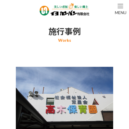
コ
ナ
ン
ビ
MENU
テ
ゲ
ン
ー
ツ
シ
施行事例
へ
ョ
ス
ン
キ
に
ッ
移
プ
動