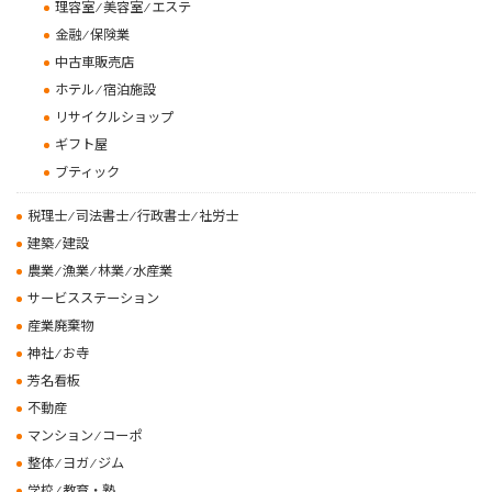
理容室 ⁄ 美容室 ⁄ エステ
金融 ⁄ 保険業
中古車販売店
ホテル ⁄ 宿泊施設
リサイクルショップ
ギフト屋
ブティック
税理士 ⁄ 司法書士 ⁄ 行政書士 ⁄ 社労士
建築 ⁄ 建設
農業 ⁄ 漁業 ⁄ 林業 ⁄ 水産業
サービスステーション
産業廃棄物
神社 ⁄ お寺
芳名看板
不動産
マンション ⁄ コーポ
整体 ⁄ ヨガ ⁄ ジム
学校 ⁄ 教育・塾