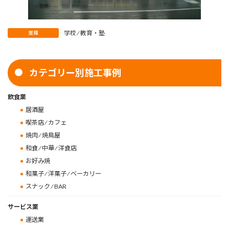
学校 ⁄ 教育・塾
業種
カテゴリー別施工事例
飲食業
居酒屋
喫茶店 ⁄ カフェ
焼肉 ⁄ 焼鳥屋
和食 ⁄ 中華 ⁄ 洋食店
お好み焼
和菓子 ⁄ 洋菓子 ⁄ ベーカリー
スナック ⁄ BAR
サービス業
運送業