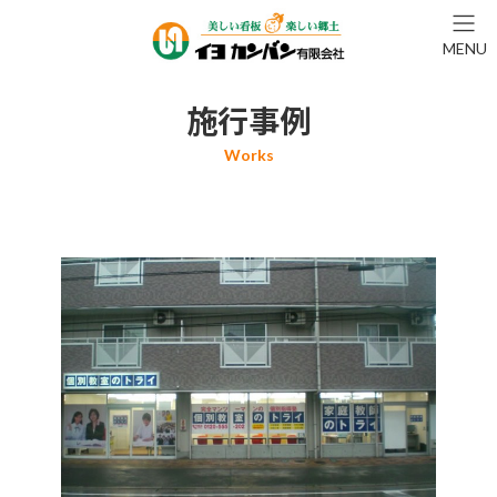
コ
ナ
ン
ビ
MENU
テ
ゲ
ン
ー
ツ
シ
施行事例
へ
ョ
ス
ン
キ
に
ッ
移
プ
動