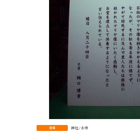
神社 ⁄ お寺
業種