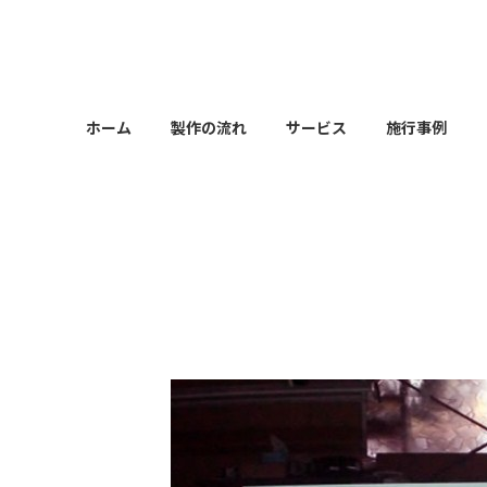
コ
ナ
ン
ビ
テ
ゲ
ン
ー
ツ
シ
ホーム
製作の流れ
サービス
施行事例
へ
ョ
ス
ン
キ
に
ッ
移
プ
動