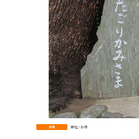
神社 ⁄ お寺
業種