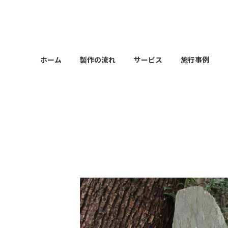
コ
ナ
ン
ビ
テ
ゲ
ン
ー
ツ
シ
ホーム
製作の流れ
サービス
施行事例
へ
ョ
ス
ン
キ
に
ッ
移
プ
動