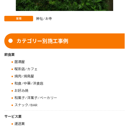
神社 ⁄ お寺
業種
カテゴリー別施工事例
飲食業
居酒屋
喫茶店 ⁄ カフェ
焼肉 ⁄ 焼鳥屋
和食 ⁄ 中華 ⁄ 洋食店
お好み焼
和菓子 ⁄ 洋菓子 ⁄ ベーカリー
スナック ⁄ BAR
サービス業
運送業