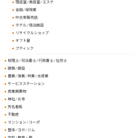
理容室 ⁄ 美容室 ⁄ エステ
金融 ⁄ 保険業
中古車販売店
ホテル ⁄ 宿泊施設
リサイクルショップ
ギフト屋
ブティック
税理士 ⁄ 司法書士 ⁄ 行政書士 ⁄ 社労士
建築 ⁄ 建設
農業 ⁄ 漁業 ⁄ 林業 ⁄ 水産業
サービスステーション
産業廃棄物
神社 ⁄ お寺
芳名看板
不動産
マンション ⁄ コーポ
整体 ⁄ ヨガ ⁄ ジム
学校 ⁄ 教育・塾