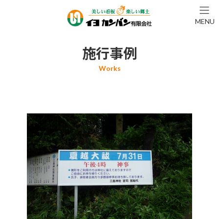
コ
ナ
ン
ビ
MENU
テ
ゲ
ン
ー
ツ
シ
施行事例
へ
ョ
ス
ン
キ
に
ッ
移
プ
動