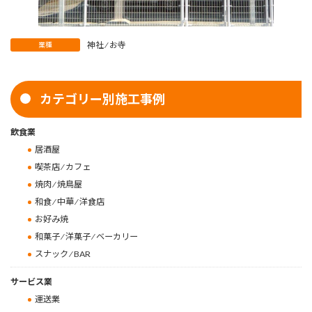
神社 ⁄ お寺
業種
カテゴリー別施工事例
飲食業
居酒屋
喫茶店 ⁄ カフェ
焼肉 ⁄ 焼鳥屋
和食 ⁄ 中華 ⁄ 洋食店
お好み焼
和菓子 ⁄ 洋菓子 ⁄ ベーカリー
スナック ⁄ BAR
サービス業
運送業