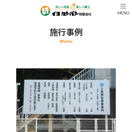
コ
ナ
ン
ビ
MENU
テ
ゲ
ン
ー
ツ
シ
施行事例
へ
ョ
ス
ン
キ
に
ッ
移
プ
動