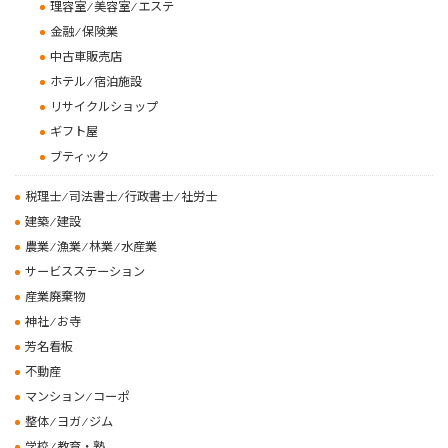
理容室 ⁄ 美容室 ⁄ エステ
金融 ⁄ 保険業
中古車販売店
ホテル ⁄ 宿泊施設
リサイクルショップ
ギフト屋
ブティック
税理士 ⁄ 司法書士 ⁄ 行政書士 ⁄ 社労士
建築 ⁄ 建設
農業 ⁄ 漁業 ⁄ 林業 ⁄ 水産業
サービスステーション
産業廃棄物
神社 ⁄ お寺
芳名看板
不動産
マンション ⁄ コーポ
整体 ⁄ ヨガ ⁄ ジム
学校 ⁄ 教育・塾