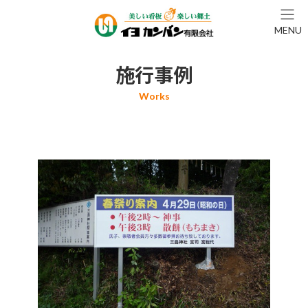
コ
ナ
ン
ビ
MENU
テ
ゲ
ン
ー
ツ
シ
施行事例
へ
ョ
ス
ン
キ
に
ッ
移
プ
動