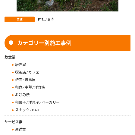
神社 ⁄ お寺
業種
カテゴリー別施工事例
飲食業
居酒屋
喫茶店 ⁄ カフェ
焼肉 ⁄ 焼鳥屋
和食 ⁄ 中華 ⁄ 洋食店
お好み焼
和菓子 ⁄ 洋菓子 ⁄ ベーカリー
スナック ⁄ BAR
サービス業
運送業