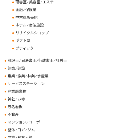
理容室 ⁄ 美容室 ⁄ エステ
金融 ⁄ 保険業
中古車販売店
ホテル ⁄ 宿泊施設
リサイクルショップ
ギフト屋
ブティック
税理士 ⁄ 司法書士 ⁄ 行政書士 ⁄ 社労士
建築 ⁄ 建設
農業 ⁄ 漁業 ⁄ 林業 ⁄ 水産業
サービスステーション
産業廃棄物
神社 ⁄ お寺
芳名看板
不動産
マンション ⁄ コーポ
整体 ⁄ ヨガ ⁄ ジム
学校 ⁄ 教育・塾