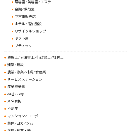
理容室 ⁄ 美容室 ⁄ エステ
金融 ⁄ 保険業
中古車販売店
ホテル ⁄ 宿泊施設
リサイクルショップ
ギフト屋
ブティック
税理士 ⁄ 司法書士 ⁄ 行政書士 ⁄ 社労士
建築 ⁄ 建設
農業 ⁄ 漁業 ⁄ 林業 ⁄ 水産業
サービスステーション
産業廃棄物
神社 ⁄ お寺
芳名看板
不動産
マンション ⁄ コーポ
整体 ⁄ ヨガ ⁄ ジム
学校 ⁄ 教育・塾