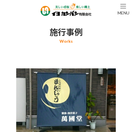
コ
ナ
ン
ビ
MENU
テ
ゲ
ン
ー
ツ
シ
施行事例
へ
ョ
ス
ン
キ
に
ッ
移
プ
動