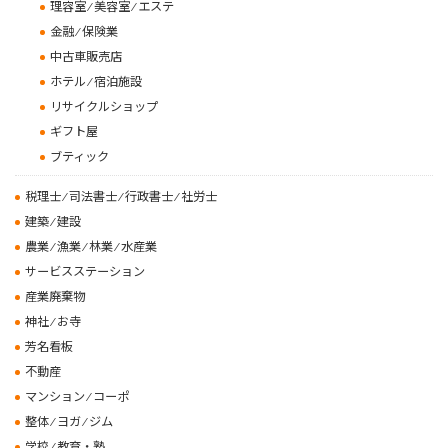
理容室 ⁄ 美容室 ⁄ エステ
金融 ⁄ 保険業
中古車販売店
ホテル ⁄ 宿泊施設
リサイクルショップ
ギフト屋
ブティック
税理士 ⁄ 司法書士 ⁄ 行政書士 ⁄ 社労士
建築 ⁄ 建設
農業 ⁄ 漁業 ⁄ 林業 ⁄ 水産業
サービスステーション
産業廃棄物
神社 ⁄ お寺
芳名看板
不動産
マンション ⁄ コーポ
整体 ⁄ ヨガ ⁄ ジム
学校 ⁄ 教育・塾