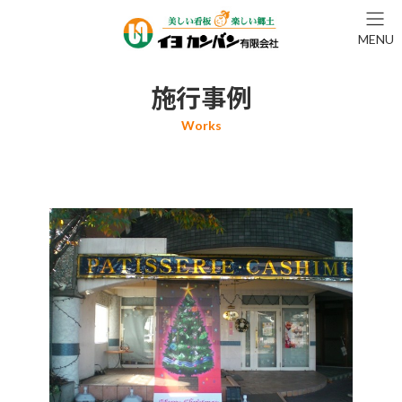
コ
ナ
ン
ビ
MENU
テ
ゲ
ン
ー
ツ
シ
施行事例
へ
ョ
ス
ン
キ
に
ッ
移
プ
動