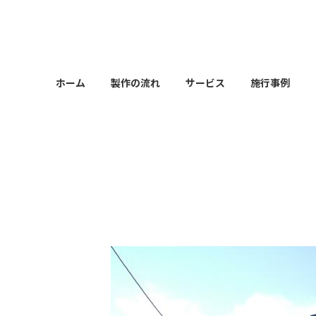
コ
ナ
ン
ビ
テ
ゲ
ン
ー
ツ
シ
ホーム
製作の流れ
サービス
施行事例
へ
ョ
ス
ン
キ
に
ッ
移
プ
動