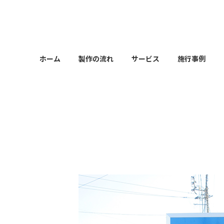
コ
ナ
ン
ビ
テ
ゲ
ン
ー
ツ
シ
ホーム
製作の流れ
サービス
施行事例
へ
ョ
ス
ン
キ
に
ッ
移
プ
動