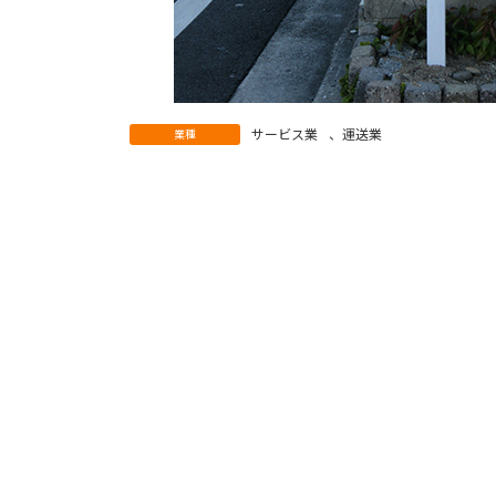
サービス業
、
運送業
業種