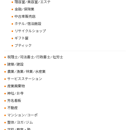
理容室 ⁄ 美容室 ⁄ エステ
金融 ⁄ 保険業
中古車販売店
ホテル ⁄ 宿泊施設
リサイクルショップ
ギフト屋
ブティック
税理士 ⁄ 司法書士 ⁄ 行政書士 ⁄ 社労士
建築 ⁄ 建設
農業 ⁄ 漁業 ⁄ 林業 ⁄ 水産業
サービスステーション
産業廃棄物
神社 ⁄ お寺
芳名看板
不動産
マンション ⁄ コーポ
整体 ⁄ ヨガ ⁄ ジム
学校 ⁄ 教育・塾