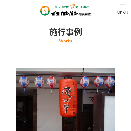
コ
ナ
ン
ビ
MENU
テ
ゲ
ン
ー
ツ
シ
施行事例
へ
ョ
ス
ン
キ
に
ッ
移
プ
動