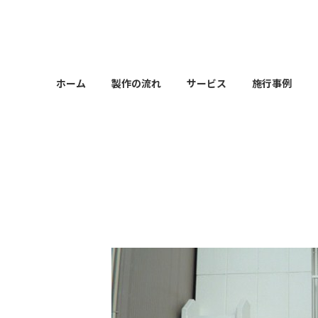
コ
ナ
ン
ビ
テ
ゲ
ン
ー
ツ
シ
ホーム
製作の流れ
サービス
施行事例
へ
ョ
ス
ン
キ
に
ッ
移
プ
動