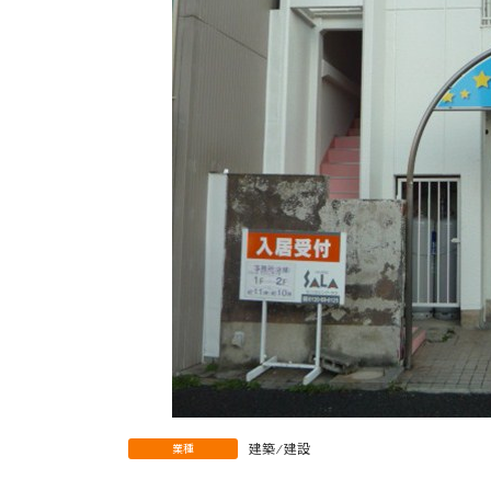
建築 ⁄ 建設
業種