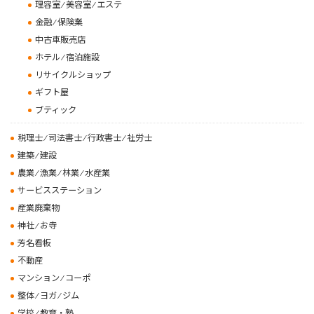
理容室 ⁄ 美容室 ⁄ エステ
金融 ⁄ 保険業
中古車販売店
ホテル ⁄ 宿泊施設
リサイクルショップ
ギフト屋
ブティック
税理士 ⁄ 司法書士 ⁄ 行政書士 ⁄ 社労士
建築 ⁄ 建設
農業 ⁄ 漁業 ⁄ 林業 ⁄ 水産業
サービスステーション
産業廃棄物
神社 ⁄ お寺
芳名看板
不動産
マンション ⁄ コーポ
整体 ⁄ ヨガ ⁄ ジム
学校 ⁄ 教育・塾