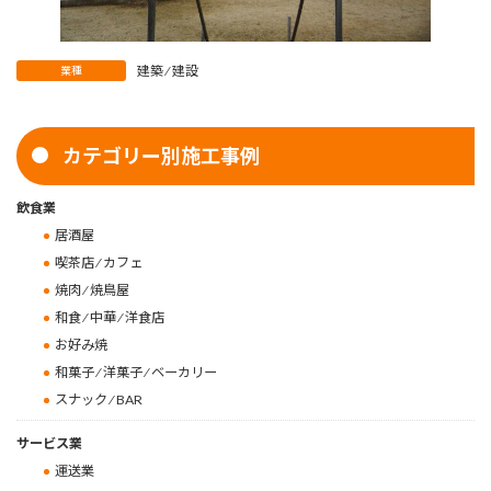
建築 ⁄ 建設
業種
カテゴリー別施工事例
飲食業
居酒屋
喫茶店 ⁄ カフェ
焼肉 ⁄ 焼鳥屋
和食 ⁄ 中華 ⁄ 洋食店
お好み焼
和菓子 ⁄ 洋菓子 ⁄ ベーカリー
スナック ⁄ BAR
サービス業
運送業