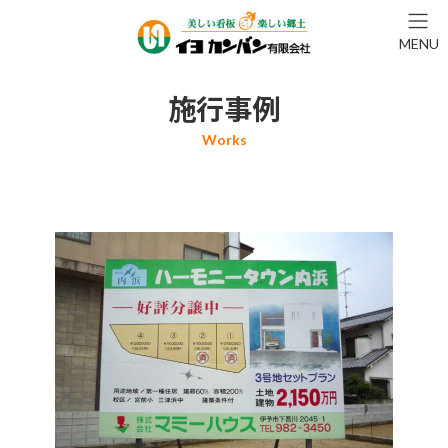
コ
ナ
ン
ビ
MENU
テ
ゲ
ン
ー
ツ
シ
施行事例
へ
ョ
ス
ン
キ
に
ッ
移
プ
動