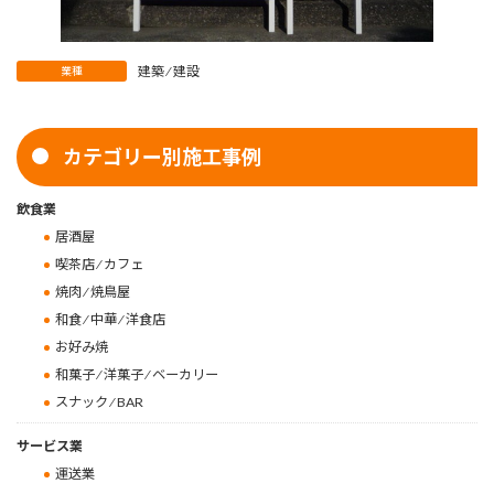
建築 ⁄ 建設
業種
カテゴリー別施工事例
飲食業
居酒屋
喫茶店 ⁄ カフェ
焼肉 ⁄ 焼鳥屋
和食 ⁄ 中華 ⁄ 洋食店
お好み焼
和菓子 ⁄ 洋菓子 ⁄ ベーカリー
スナック ⁄ BAR
サービス業
運送業