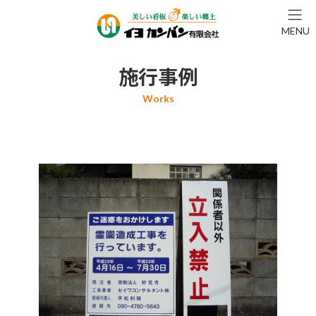
コ
ナ
ン
ビ
MENU
テ
ゲ
ン
ー
ツ
シ
施行事例
へ
ョ
ス
ン
キ
に
ッ
移
プ
動