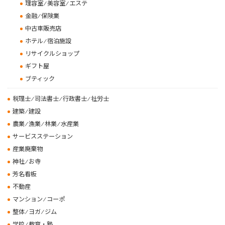
理容室 ⁄ 美容室 ⁄ エステ
金融 ⁄ 保険業
中古車販売店
ホテル ⁄ 宿泊施設
リサイクルショップ
ギフト屋
ブティック
税理士 ⁄ 司法書士 ⁄ 行政書士 ⁄ 社労士
建築 ⁄ 建設
農業 ⁄ 漁業 ⁄ 林業 ⁄ 水産業
サービスステーション
産業廃棄物
神社 ⁄ お寺
芳名看板
不動産
マンション ⁄ コーポ
整体 ⁄ ヨガ ⁄ ジム
学校 ⁄ 教育・塾