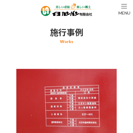
コ
ナ
ン
ビ
MENU
テ
ゲ
ン
ー
ツ
シ
施行事例
へ
ョ
ス
ン
キ
に
ッ
移
プ
動