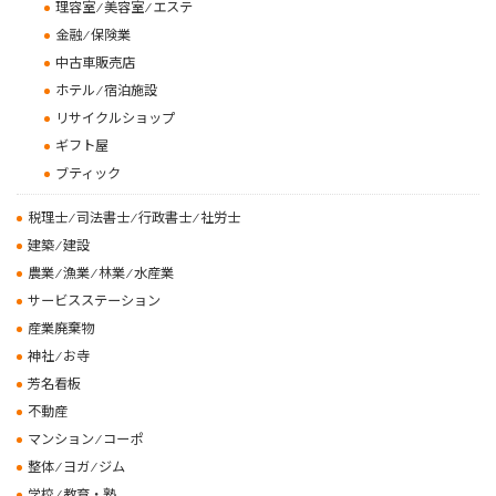
理容室 ⁄ 美容室 ⁄ エステ
金融 ⁄ 保険業
中古車販売店
ホテル ⁄ 宿泊施設
リサイクルショップ
ギフト屋
ブティック
税理士 ⁄ 司法書士 ⁄ 行政書士 ⁄ 社労士
建築 ⁄ 建設
農業 ⁄ 漁業 ⁄ 林業 ⁄ 水産業
サービスステーション
産業廃棄物
神社 ⁄ お寺
芳名看板
不動産
マンション ⁄ コーポ
整体 ⁄ ヨガ ⁄ ジム
学校 ⁄ 教育・塾