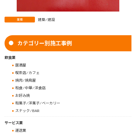
建築 ⁄ 建設
業種
カテゴリー別施工事例
飲食業
居酒屋
喫茶店 ⁄ カフェ
焼肉 ⁄ 焼鳥屋
和食 ⁄ 中華 ⁄ 洋食店
お好み焼
和菓子 ⁄ 洋菓子 ⁄ ベーカリー
スナック ⁄ BAR
サービス業
運送業