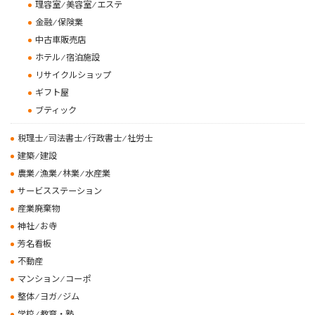
理容室 ⁄ 美容室 ⁄ エステ
金融 ⁄ 保険業
中古車販売店
ホテル ⁄ 宿泊施設
リサイクルショップ
ギフト屋
ブティック
税理士 ⁄ 司法書士 ⁄ 行政書士 ⁄ 社労士
建築 ⁄ 建設
農業 ⁄ 漁業 ⁄ 林業 ⁄ 水産業
サービスステーション
産業廃棄物
神社 ⁄ お寺
芳名看板
不動産
マンション ⁄ コーポ
整体 ⁄ ヨガ ⁄ ジム
学校 ⁄ 教育・塾