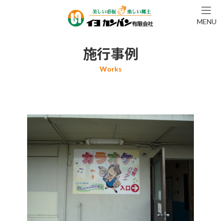
コ
ナ
ン
ビ
MENU
テ
ゲ
ン
ー
ツ
シ
施行事例
へ
ョ
ス
ン
キ
に
ッ
移
プ
動