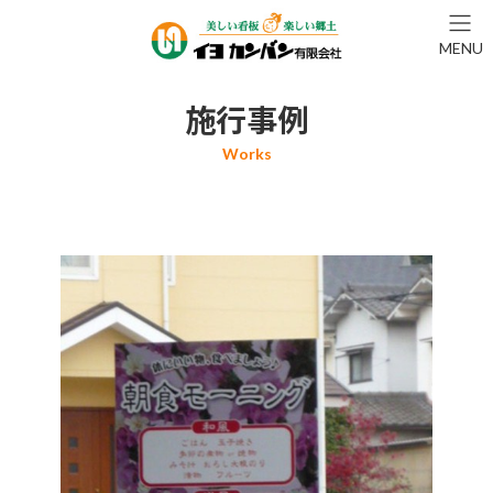
コ
ナ
ン
ビ
MENU
テ
ゲ
ン
ー
ツ
シ
施行事例
へ
ョ
ス
ン
キ
に
ッ
移
プ
動