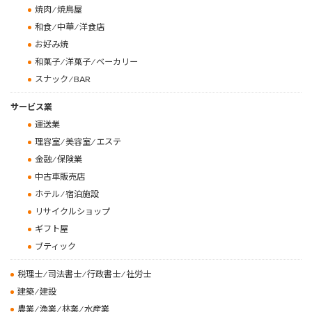
焼肉 ⁄ 焼鳥屋
和食 ⁄ 中華 ⁄ 洋食店
お好み焼
和菓子 ⁄ 洋菓子 ⁄ ベーカリー
スナック ⁄ BAR
サービス業
運送業
理容室 ⁄ 美容室 ⁄ エステ
金融 ⁄ 保険業
中古車販売店
ホテル ⁄ 宿泊施設
リサイクルショップ
ギフト屋
ブティック
税理士 ⁄ 司法書士 ⁄ 行政書士 ⁄ 社労士
建築 ⁄ 建設
農業 ⁄ 漁業 ⁄ 林業 ⁄ 水産業