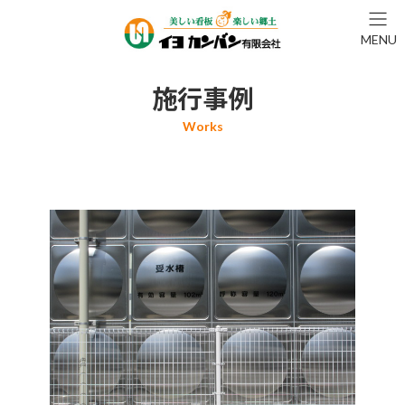
コ
ナ
ン
ビ
MENU
テ
ゲ
ン
ー
ツ
シ
施行事例
へ
ョ
ス
ン
キ
に
ッ
移
プ
動