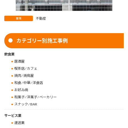
不動産
業種
カテゴリー別施工事例
飲食業
居酒屋
喫茶店 ⁄ カフェ
焼肉 ⁄ 焼鳥屋
和食 ⁄ 中華 ⁄ 洋食店
お好み焼
和菓子 ⁄ 洋菓子 ⁄ ベーカリー
スナック ⁄ BAR
サービス業
運送業