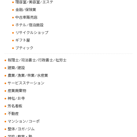
理容室 ⁄ 美容室 ⁄ エステ
金融 ⁄ 保険業
中古車販売店
ホテル ⁄ 宿泊施設
リサイクルショップ
ギフト屋
ブティック
税理士 ⁄ 司法書士 ⁄ 行政書士 ⁄ 社労士
建築 ⁄ 建設
農業 ⁄ 漁業 ⁄ 林業 ⁄ 水産業
サービスステーション
産業廃棄物
神社 ⁄ お寺
芳名看板
不動産
マンション ⁄ コーポ
整体 ⁄ ヨガ ⁄ ジム
学校 ⁄ 教育・塾