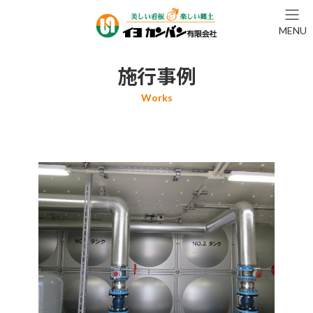
コ
ナ
ン
ビ
MENU
テ
ゲ
ン
ー
ツ
シ
施行事例
へ
ョ
ス
ン
キ
に
ッ
移
プ
動