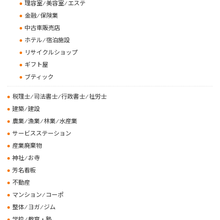
理容室 ⁄ 美容室 ⁄ エステ
金融 ⁄ 保険業
中古車販売店
ホテル ⁄ 宿泊施設
リサイクルショップ
ギフト屋
ブティック
税理士 ⁄ 司法書士 ⁄ 行政書士 ⁄ 社労士
建築 ⁄ 建設
農業 ⁄ 漁業 ⁄ 林業 ⁄ 水産業
サービスステーション
産業廃棄物
神社 ⁄ お寺
芳名看板
不動産
マンション ⁄ コーポ
整体 ⁄ ヨガ ⁄ ジム
学校 ⁄ 教育・塾