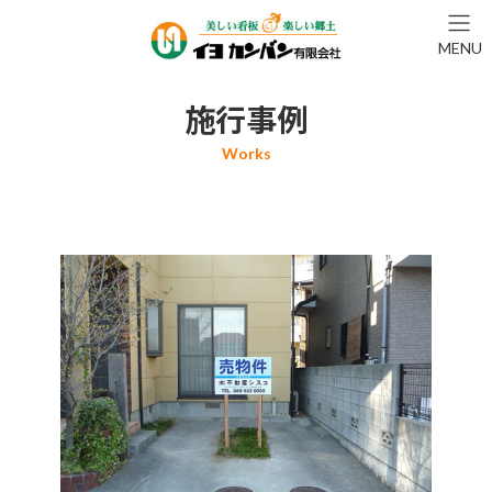
コ
ナ
ン
ビ
MENU
テ
ゲ
ン
ー
ツ
シ
施行事例
へ
ョ
ス
ン
キ
に
ッ
移
プ
動