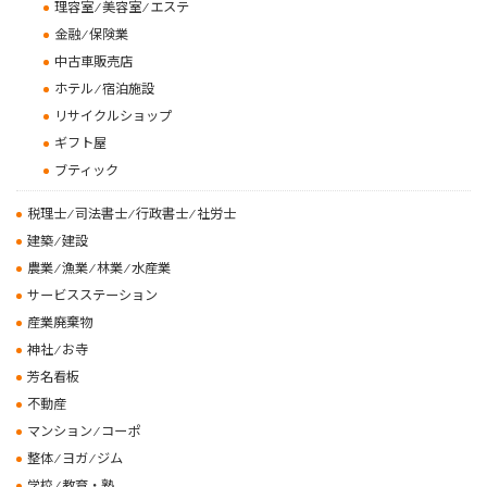
理容室 ⁄ 美容室 ⁄ エステ
金融 ⁄ 保険業
中古車販売店
ホテル ⁄ 宿泊施設
リサイクルショップ
ギフト屋
ブティック
税理士 ⁄ 司法書士 ⁄ 行政書士 ⁄ 社労士
建築 ⁄ 建設
農業 ⁄ 漁業 ⁄ 林業 ⁄ 水産業
サービスステーション
産業廃棄物
神社 ⁄ お寺
芳名看板
不動産
マンション ⁄ コーポ
整体 ⁄ ヨガ ⁄ ジム
学校 ⁄ 教育・塾