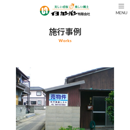
コ
ナ
ン
ビ
MENU
テ
ゲ
ン
ー
ツ
シ
施行事例
へ
ョ
ス
ン
キ
に
ッ
移
プ
動