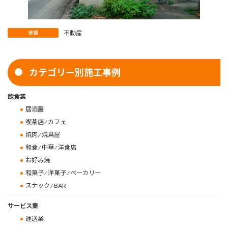
不動産
業種
カテゴリー別施工事例
飲食業
居酒屋
喫茶店 ⁄ カフェ
焼肉 ⁄ 焼鳥屋
和食 ⁄ 中華 ⁄ 洋食店
お好み焼
和菓子 ⁄ 洋菓子 ⁄ ベーカリー
スナック ⁄ BAR
サービス業
運送業