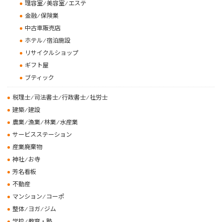
理容室 ⁄ 美容室 ⁄ エステ
金融 ⁄ 保険業
中古車販売店
ホテル ⁄ 宿泊施設
リサイクルショップ
ギフト屋
ブティック
税理士 ⁄ 司法書士 ⁄ 行政書士 ⁄ 社労士
建築 ⁄ 建設
農業 ⁄ 漁業 ⁄ 林業 ⁄ 水産業
サービスステーション
産業廃棄物
神社 ⁄ お寺
芳名看板
不動産
マンション ⁄ コーポ
整体 ⁄ ヨガ ⁄ ジム
学校 ⁄ 教育・塾