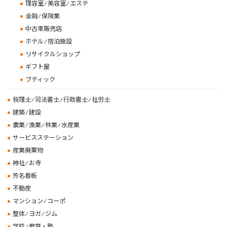
理容室 ⁄ 美容室 ⁄ エステ
金融 ⁄ 保険業
中古車販売店
ホテル ⁄ 宿泊施設
リサイクルショップ
ギフト屋
ブティック
税理士 ⁄ 司法書士 ⁄ 行政書士 ⁄ 社労士
建築 ⁄ 建設
農業 ⁄ 漁業 ⁄ 林業 ⁄ 水産業
サービスステーション
産業廃棄物
神社 ⁄ お寺
芳名看板
不動産
マンション ⁄ コーポ
整体 ⁄ ヨガ ⁄ ジム
学校 ⁄ 教育・塾