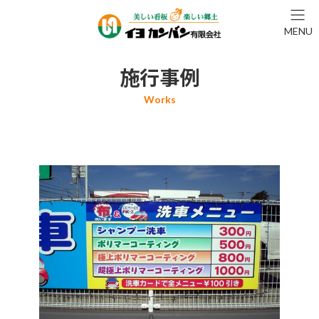
コ
ナ
ン
ビ
MENU
テ
ゲ
ン
ー
ツ
シ
施行事例
へ
ョ
ス
ン
キ
に
ッ
移
プ
動