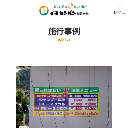
コ
ナ
ン
ビ
MENU
テ
ゲ
ン
ー
ツ
シ
施行事例
へ
ョ
ス
ン
キ
に
ッ
移
プ
動