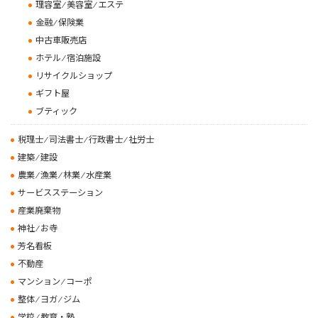
理容室 ⁄ 美容室 ⁄ エステ
金融 ⁄ 保険業
中古車販売店
ホテル ⁄ 宿泊施設
リサイクルショップ
ギフト屋
ブティック
税理士 ⁄ 司法書士 ⁄ 行政書士 ⁄ 社労士
建築 ⁄ 建設
農業 ⁄ 漁業 ⁄ 林業 ⁄ 水産業
サービスステーション
産業廃棄物
神社 ⁄ お寺
芳名看板
不動産
マンション ⁄ コーポ
整体 ⁄ ヨガ ⁄ ジム
学校 ⁄ 教育・塾