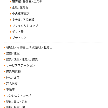
理容室 ⁄ 美容室 ⁄ エステ
金融 ⁄ 保険業
中古車販売店
ホテル ⁄ 宿泊施設
リサイクルショップ
ギフト屋
ブティック
税理士 ⁄ 司法書士 ⁄ 行政書士 ⁄ 社労士
建築 ⁄ 建設
農業 ⁄ 漁業 ⁄ 林業 ⁄ 水産業
サービスステーション
産業廃棄物
神社 ⁄ お寺
芳名看板
不動産
マンション ⁄ コーポ
整体 ⁄ ヨガ ⁄ ジム
学校 ⁄ 教育・塾