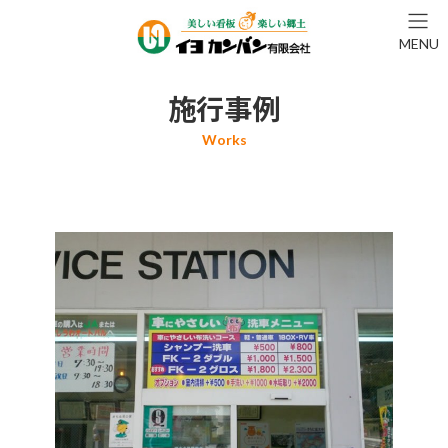
コ
ナ
ン
ビ
MENU
テ
ゲ
ン
ー
ツ
シ
施行事例
へ
ョ
ス
ン
キ
に
ッ
移
プ
動