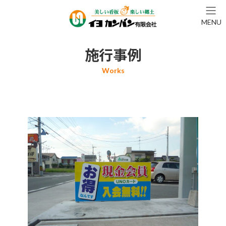
コ
ナ
ン
ビ
MENU
テ
ゲ
ン
ー
ツ
シ
施行事例
へ
ョ
ス
ン
キ
に
ッ
移
プ
動