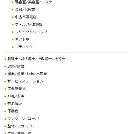
理容室 ⁄ 美容室 ⁄ エステ
金融 ⁄ 保険業
中古車販売店
ホテル ⁄ 宿泊施設
リサイクルショップ
ギフト屋
ブティック
税理士 ⁄ 司法書士 ⁄ 行政書士 ⁄ 社労士
建築 ⁄ 建設
農業 ⁄ 漁業 ⁄ 林業 ⁄ 水産業
サービスステーション
産業廃棄物
神社 ⁄ お寺
芳名看板
不動産
マンション ⁄ コーポ
整体 ⁄ ヨガ ⁄ ジム
学校 ⁄ 教育・塾