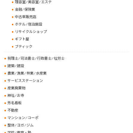
理容室 ⁄ 美容室 ⁄ エステ
金融 ⁄ 保険業
中古車販売店
ホテル ⁄ 宿泊施設
リサイクルショップ
ギフト屋
ブティック
税理士 ⁄ 司法書士 ⁄ 行政書士 ⁄ 社労士
建築 ⁄ 建設
農業 ⁄ 漁業 ⁄ 林業 ⁄ 水産業
サービスステーション
産業廃棄物
神社 ⁄ お寺
芳名看板
不動産
マンション ⁄ コーポ
整体 ⁄ ヨガ ⁄ ジム
学校 ⁄ 教育・塾