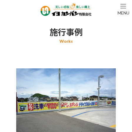
コ
ナ
ン
ビ
MENU
テ
ゲ
ン
ー
ツ
シ
施行事例
へ
ョ
ス
ン
キ
に
ッ
移
プ
動