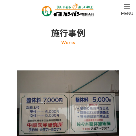
コ
ナ
ン
ビ
MENU
テ
ゲ
ン
ー
ツ
シ
施行事例
へ
ョ
ス
ン
キ
に
ッ
移
プ
動