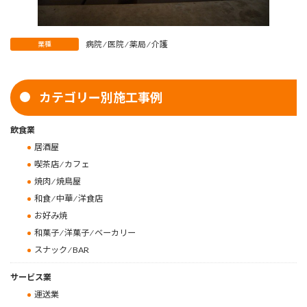
病院 ⁄ 医院 ⁄ 薬局 ⁄ 介護
業種
カテゴリー別施工事例
飲食業
居酒屋
喫茶店 ⁄ カフェ
焼肉 ⁄ 焼鳥屋
和食 ⁄ 中華 ⁄ 洋食店
お好み焼
和菓子 ⁄ 洋菓子 ⁄ ベーカリー
スナック ⁄ BAR
サービス業
運送業