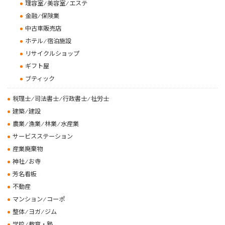
理容室 ⁄ 美容室 ⁄ エステ
金融 ⁄ 保険業
中古車販売店
ホテル ⁄ 宿泊施設
リサイクルショップ
ギフト屋
ブティック
税理士 ⁄ 司法書士 ⁄ 行政書士 ⁄ 社労士
建築 ⁄ 建設
農業 ⁄ 漁業 ⁄ 林業 ⁄ 水産業
サービスステーション
産業廃棄物
神社 ⁄ お寺
芳名看板
不動産
マンション ⁄ コーポ
整体 ⁄ ヨガ ⁄ ジム
学校 ⁄ 教育・塾