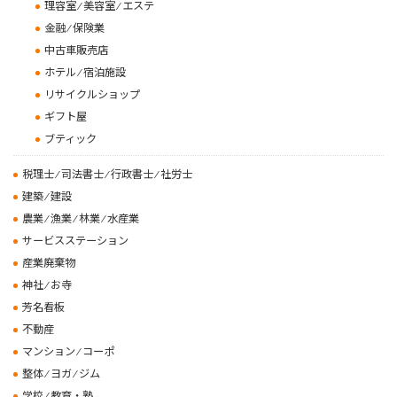
理容室 ⁄ 美容室 ⁄ エステ
金融 ⁄ 保険業
中古車販売店
ホテル ⁄ 宿泊施設
リサイクルショップ
ギフト屋
ブティック
税理士 ⁄ 司法書士 ⁄ 行政書士 ⁄ 社労士
建築 ⁄ 建設
農業 ⁄ 漁業 ⁄ 林業 ⁄ 水産業
サービスステーション
産業廃棄物
神社 ⁄ お寺
芳名看板
不動産
マンション ⁄ コーポ
整体 ⁄ ヨガ ⁄ ジム
学校 ⁄ 教育・塾