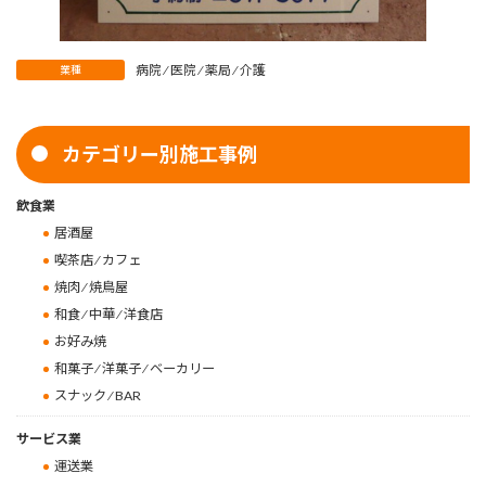
病院 ⁄ 医院 ⁄ 薬局 ⁄ 介護
業種
カテゴリー別施工事例
飲食業
居酒屋
喫茶店 ⁄ カフェ
焼肉 ⁄ 焼鳥屋
和食 ⁄ 中華 ⁄ 洋食店
お好み焼
和菓子 ⁄ 洋菓子 ⁄ ベーカリー
スナック ⁄ BAR
サービス業
運送業