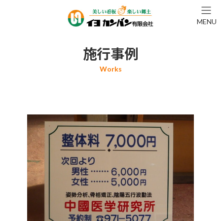
コ
ナ
ン
ビ
MENU
テ
ゲ
ン
ー
ツ
シ
施行事例
へ
ョ
ス
ン
キ
に
ッ
移
プ
動