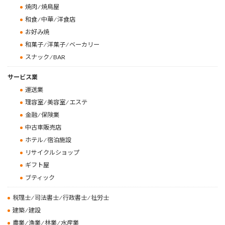
焼肉 ⁄ 焼鳥屋
和食 ⁄ 中華 ⁄ 洋食店
お好み焼
和菓子 ⁄ 洋菓子 ⁄ ベーカリー
スナック ⁄ BAR
サービス業
運送業
理容室 ⁄ 美容室 ⁄ エステ
金融 ⁄ 保険業
中古車販売店
ホテル ⁄ 宿泊施設
リサイクルショップ
ギフト屋
ブティック
税理士 ⁄ 司法書士 ⁄ 行政書士 ⁄ 社労士
建築 ⁄ 建設
農業 ⁄ 漁業 ⁄ 林業 ⁄ 水産業