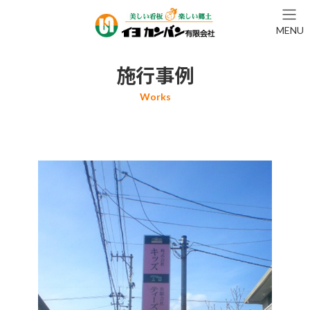
コ
ナ
ン
ビ
MENU
テ
ゲ
ン
ー
ツ
シ
施行事例
へ
ョ
ス
ン
キ
に
ッ
移
プ
動