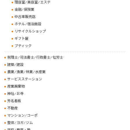
理容室 ⁄ 美容室 ⁄ エステ
金融 ⁄ 保険業
中古車販売店
ホテル ⁄ 宿泊施設
リサイクルショップ
ギフト屋
ブティック
税理士 ⁄ 司法書士 ⁄ 行政書士 ⁄ 社労士
建築 ⁄ 建設
農業 ⁄ 漁業 ⁄ 林業 ⁄ 水産業
サービスステーション
産業廃棄物
神社 ⁄ お寺
芳名看板
不動産
マンション ⁄ コーポ
整体 ⁄ ヨガ ⁄ ジム
学校 ⁄ 教育・塾