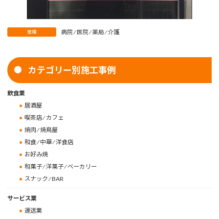
病院 ⁄ 医院 ⁄ 薬局 ⁄ 介護
業種
カテゴリー別施工事例
飲食業
居酒屋
喫茶店 ⁄ カフェ
焼肉 ⁄ 焼鳥屋
和食 ⁄ 中華 ⁄ 洋食店
お好み焼
和菓子 ⁄ 洋菓子 ⁄ ベーカリー
スナック ⁄ BAR
サービス業
運送業