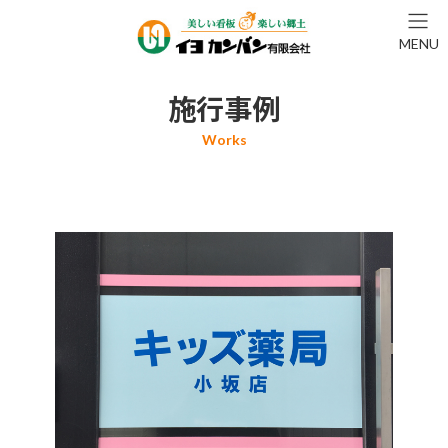
コ
ナ
ン
ビ
MENU
テ
ゲ
ン
ー
ツ
シ
施行事例
へ
ョ
ス
ン
キ
に
ッ
移
プ
動