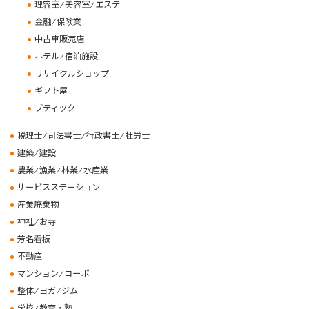
理容室 ⁄ 美容室 ⁄ エステ
金融 ⁄ 保険業
中古車販売店
ホテル ⁄ 宿泊施設
リサイクルショップ
ギフト屋
ブティック
税理士 ⁄ 司法書士 ⁄ 行政書士 ⁄ 社労士
建築 ⁄ 建設
農業 ⁄ 漁業 ⁄ 林業 ⁄ 水産業
サービスステーション
産業廃棄物
神社 ⁄ お寺
芳名看板
不動産
マンション ⁄ コーポ
整体 ⁄ ヨガ ⁄ ジム
学校 ⁄ 教育・塾