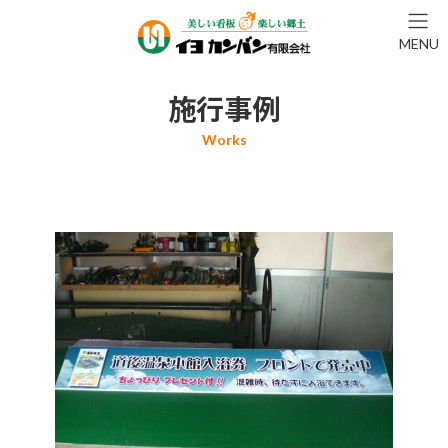
コ
ナ
ン
ビ
MENU
テ
ゲ
ン
ー
ツ
シ
施行事例
へ
ョ
ス
ン
キ
に
ッ
移
プ
動