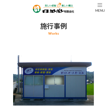
コ
ナ
ン
ビ
MENU
テ
ゲ
ン
ー
ツ
シ
施行事例
へ
ョ
ス
ン
キ
に
ッ
移
プ
動