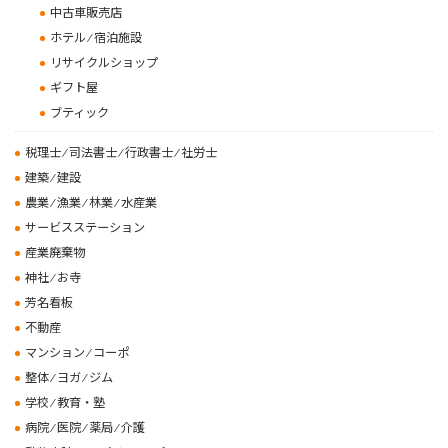
中古車販売店
ホテル ⁄ 宿泊施設
リサイクルショップ
ギフト屋
ブティック
税理士 ⁄ 司法書士 ⁄ 行政書士 ⁄ 社労士
建築 ⁄ 建設
農業 ⁄ 漁業 ⁄ 林業 ⁄ 水産業
サービスステーション
産業廃棄物
神社 ⁄ お寺
芳名看板
不動産
マンション ⁄ コーポ
整体 ⁄ ヨガ ⁄ ジム
学校 ⁄ 教育・塾
病院 ⁄ 医院 ⁄ 薬局 ⁄ 介護