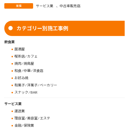
サービス業
、
中古車販売店
業種
カテゴリー別施工事例
飲食業
居酒屋
喫茶店 ⁄ カフェ
焼肉 ⁄ 焼鳥屋
和食 ⁄ 中華 ⁄ 洋食店
お好み焼
和菓子 ⁄ 洋菓子 ⁄ ベーカリー
スナック ⁄ BAR
サービス業
運送業
理容室 ⁄ 美容室 ⁄ エステ
金融 ⁄ 保険業