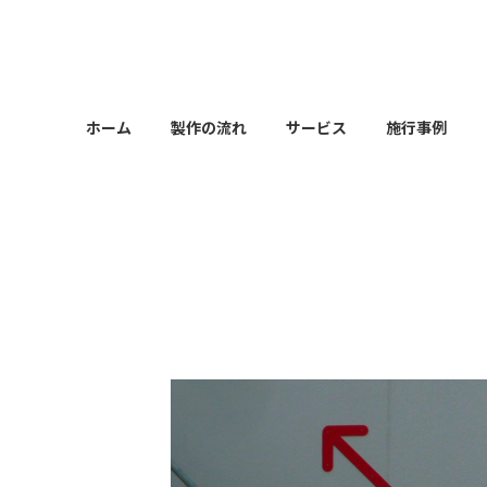
コ
ナ
ン
ビ
テ
ゲ
ン
ー
ツ
シ
ホーム
製作の流れ
サービス
施行事例
へ
ョ
ス
ン
キ
に
ッ
移
プ
動