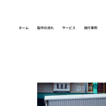
コ
ナ
ン
ビ
テ
ゲ
ン
ー
ツ
シ
ホーム
製作の流れ
サービス
施行事例
へ
ョ
ス
ン
キ
に
ッ
移
プ
動