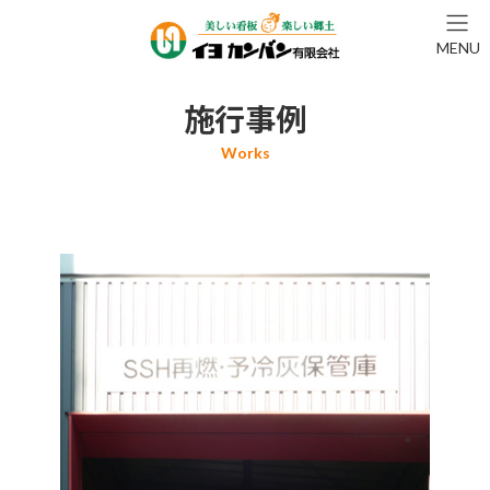
コ
ナ
ン
ビ
MENU
テ
ゲ
ン
ー
ツ
シ
施行事例
へ
ョ
ス
ン
キ
に
ッ
移
プ
動