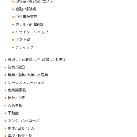
理容室 ⁄ 美容室 ⁄ エステ
金融 ⁄ 保険業
中古車販売店
ホテル ⁄ 宿泊施設
リサイクルショップ
ギフト屋
ブティック
税理士 ⁄ 司法書士 ⁄ 行政書士 ⁄ 社労士
建築 ⁄ 建設
農業 ⁄ 漁業 ⁄ 林業 ⁄ 水産業
サービスステーション
産業廃棄物
神社 ⁄ お寺
芳名看板
不動産
マンション ⁄ コーポ
整体 ⁄ ヨガ ⁄ ジム
学校 ⁄ 教育・塾