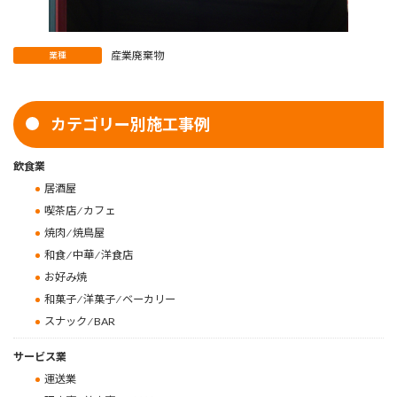
産業廃棄物
業種
カテゴリー別施工事例
飲食業
居酒屋
喫茶店 ⁄ カフェ
焼肉 ⁄ 焼鳥屋
和食 ⁄ 中華 ⁄ 洋食店
お好み焼
和菓子 ⁄ 洋菓子 ⁄ ベーカリー
スナック ⁄ BAR
サービス業
運送業