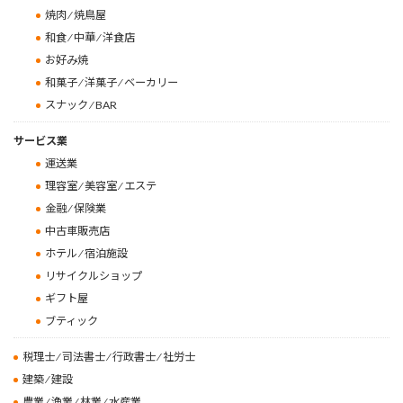
焼肉 ⁄ 焼鳥屋
和食 ⁄ 中華 ⁄ 洋食店
お好み焼
和菓子 ⁄ 洋菓子 ⁄ ベーカリー
スナック ⁄ BAR
サービス業
運送業
理容室 ⁄ 美容室 ⁄ エステ
金融 ⁄ 保険業
中古車販売店
ホテル ⁄ 宿泊施設
リサイクルショップ
ギフト屋
ブティック
税理士 ⁄ 司法書士 ⁄ 行政書士 ⁄ 社労士
建築 ⁄ 建設
農業 ⁄ 漁業 ⁄ 林業 ⁄ 水産業