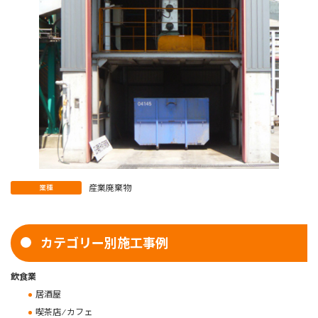
産業廃棄物
業種
カテゴリー別施工事例
飲食業
居酒屋
喫茶店 ⁄ カフェ