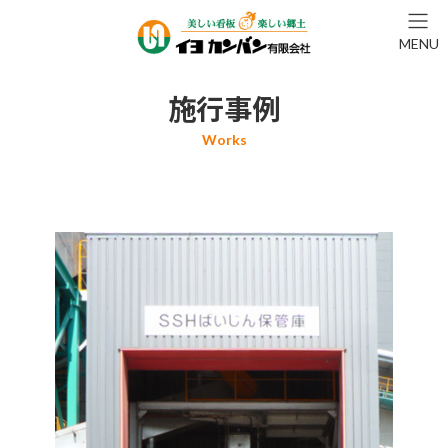
コ
ナ
ン
ビ
MENU
テ
ゲ
ン
ー
ツ
シ
施行事例
へ
ョ
ス
ン
キ
に
ッ
移
プ
動