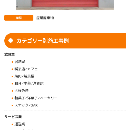
産業廃棄物
業種
カテゴリー別施工事例
飲食業
居酒屋
喫茶店 ⁄ カフェ
焼肉 ⁄ 焼鳥屋
和食 ⁄ 中華 ⁄ 洋食店
お好み焼
和菓子 ⁄ 洋菓子 ⁄ ベーカリー
スナック ⁄ BAR
サービス業
運送業