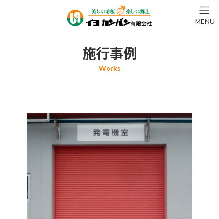
コ
ナ
ン
ビ
MENU
テ
ゲ
ン
ー
ツ
シ
施行事例
へ
ョ
ス
ン
キ
に
ッ
移
プ
動