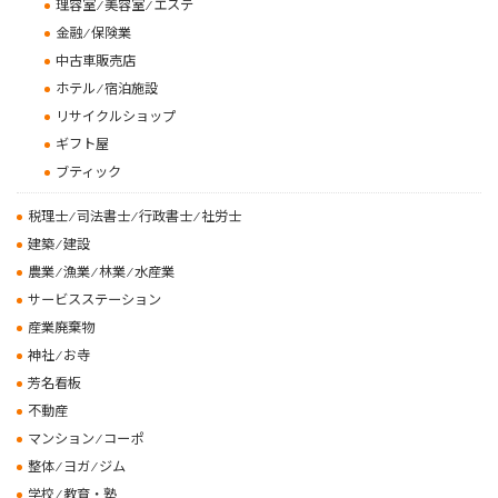
理容室 ⁄ 美容室 ⁄ エステ
金融 ⁄ 保険業
中古車販売店
ホテル ⁄ 宿泊施設
リサイクルショップ
ギフト屋
ブティック
税理士 ⁄ 司法書士 ⁄ 行政書士 ⁄ 社労士
建築 ⁄ 建設
農業 ⁄ 漁業 ⁄ 林業 ⁄ 水産業
サービスステーション
産業廃棄物
神社 ⁄ お寺
芳名看板
不動産
マンション ⁄ コーポ
整体 ⁄ ヨガ ⁄ ジム
学校 ⁄ 教育・塾