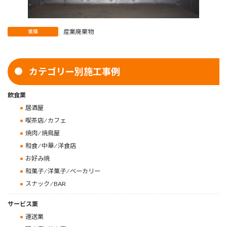
産業廃棄物
業種
カテゴリー別施工事例
飲食業
居酒屋
喫茶店 ⁄ カフェ
焼肉 ⁄ 焼鳥屋
和食 ⁄ 中華 ⁄ 洋食店
お好み焼
和菓子 ⁄ 洋菓子 ⁄ ベーカリー
スナック ⁄ BAR
サービス業
運送業