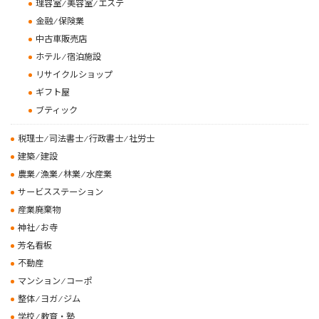
理容室 ⁄ 美容室 ⁄ エステ
金融 ⁄ 保険業
中古車販売店
ホテル ⁄ 宿泊施設
リサイクルショップ
ギフト屋
ブティック
税理士 ⁄ 司法書士 ⁄ 行政書士 ⁄ 社労士
建築 ⁄ 建設
農業 ⁄ 漁業 ⁄ 林業 ⁄ 水産業
サービスステーション
産業廃棄物
神社 ⁄ お寺
芳名看板
不動産
マンション ⁄ コーポ
整体 ⁄ ヨガ ⁄ ジム
学校 ⁄ 教育・塾