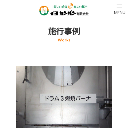
コ
ナ
ン
ビ
MENU
テ
ゲ
ン
ー
ツ
シ
施行事例
へ
ョ
ス
ン
キ
に
ッ
移
プ
動