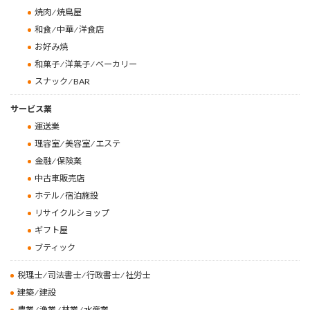
焼肉 ⁄ 焼鳥屋
和食 ⁄ 中華 ⁄ 洋食店
お好み焼
和菓子 ⁄ 洋菓子 ⁄ ベーカリー
スナック ⁄ BAR
サービス業
運送業
理容室 ⁄ 美容室 ⁄ エステ
金融 ⁄ 保険業
中古車販売店
ホテル ⁄ 宿泊施設
リサイクルショップ
ギフト屋
ブティック
税理士 ⁄ 司法書士 ⁄ 行政書士 ⁄ 社労士
建築 ⁄ 建設
農業 ⁄ 漁業 ⁄ 林業 ⁄ 水産業