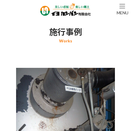
コ
ナ
ン
ビ
MENU
テ
ゲ
ン
ー
ツ
シ
施行事例
へ
ョ
ス
ン
キ
に
ッ
移
プ
動