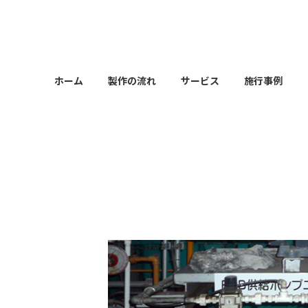
コ
ナ
ン
ビ
テ
ゲ
ン
ー
ツ
シ
ホーム
製作の流れ
サービス
施行事例
へ
ョ
ス
ン
キ
に
ッ
移
プ
動