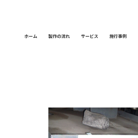
コ
ナ
ン
ビ
テ
ゲ
ン
ー
ツ
シ
ホーム
製作の流れ
サービス
施行事例
へ
ョ
ス
ン
キ
に
ッ
移
プ
動