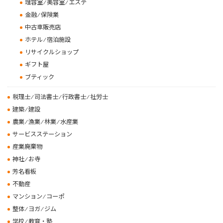
理容室 ⁄ 美容室 ⁄ エステ
金融 ⁄ 保険業
中古車販売店
ホテル ⁄ 宿泊施設
リサイクルショップ
ギフト屋
ブティック
税理士 ⁄ 司法書士 ⁄ 行政書士 ⁄ 社労士
建築 ⁄ 建設
農業 ⁄ 漁業 ⁄ 林業 ⁄ 水産業
サービスステーション
産業廃棄物
神社 ⁄ お寺
芳名看板
不動産
マンション ⁄ コーポ
整体 ⁄ ヨガ ⁄ ジム
学校 ⁄ 教育・塾