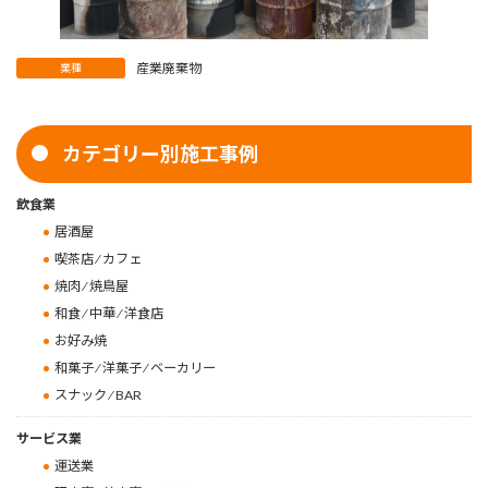
産業廃棄物
業種
カテゴリー別施工事例
飲食業
居酒屋
喫茶店 ⁄ カフェ
焼肉 ⁄ 焼鳥屋
和食 ⁄ 中華 ⁄ 洋食店
お好み焼
和菓子 ⁄ 洋菓子 ⁄ ベーカリー
スナック ⁄ BAR
サービス業
運送業