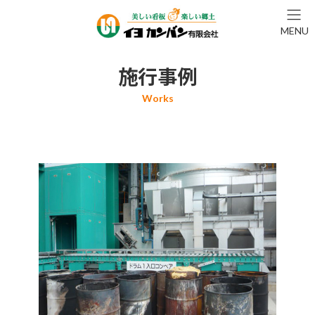
コ
ナ
ン
ビ
MENU
テ
ゲ
ン
ー
ツ
シ
施行事例
へ
ョ
ス
ン
キ
に
ッ
移
プ
動