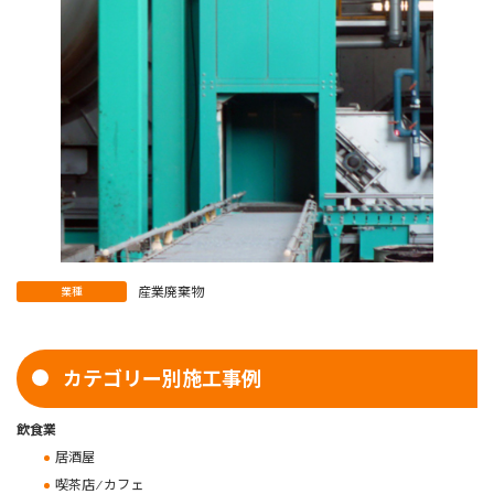
産業廃棄物
業種
カテゴリー別施工事例
飲食業
居酒屋
喫茶店 ⁄ カフェ