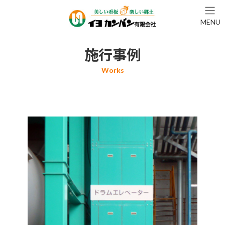
コ
ナ
ン
ビ
MENU
テ
ゲ
ン
ー
ツ
シ
施行事例
へ
ョ
ス
ン
キ
に
ッ
移
プ
動