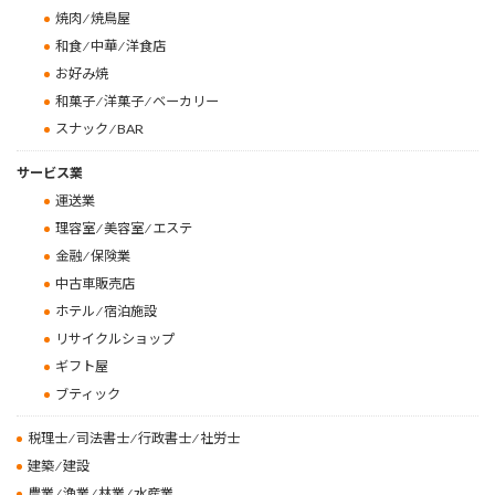
焼肉 ⁄ 焼鳥屋
和食 ⁄ 中華 ⁄ 洋食店
お好み焼
和菓子 ⁄ 洋菓子 ⁄ ベーカリー
スナック ⁄ BAR
サービス業
運送業
理容室 ⁄ 美容室 ⁄ エステ
金融 ⁄ 保険業
中古車販売店
ホテル ⁄ 宿泊施設
リサイクルショップ
ギフト屋
ブティック
税理士 ⁄ 司法書士 ⁄ 行政書士 ⁄ 社労士
建築 ⁄ 建設
農業 ⁄ 漁業 ⁄ 林業 ⁄ 水産業