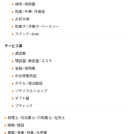
焼肉 ⁄ 焼鳥屋
和食 ⁄ 中華 ⁄ 洋食店
お好み焼
和菓子 ⁄ 洋菓子 ⁄ ベーカリー
スナック ⁄ BAR
サービス業
運送業
理容室 ⁄ 美容室 ⁄ エステ
金融 ⁄ 保険業
中古車販売店
ホテル ⁄ 宿泊施設
リサイクルショップ
ギフト屋
ブティック
税理士 ⁄ 司法書士 ⁄ 行政書士 ⁄ 社労士
建築 ⁄ 建設
農業 ⁄ 漁業 ⁄ 林業 ⁄ 水産業