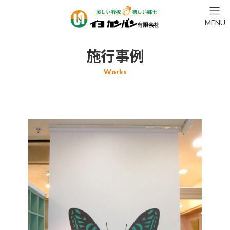
コ
ナ
ン
ビ
MENU
テ
ゲ
ン
ー
ツ
シ
施行事例
へ
ョ
ス
ン
キ
に
ッ
移
プ
動