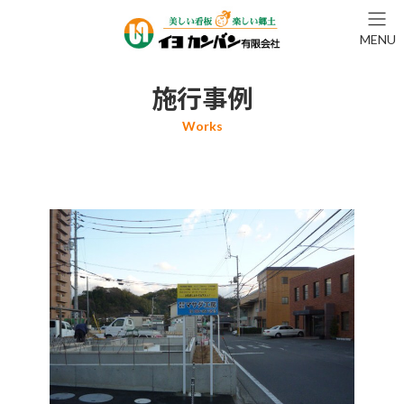
コ
ナ
ン
ビ
MENU
テ
ゲ
ン
ー
ツ
シ
施行事例
へ
ョ
ス
ン
キ
に
ッ
移
プ
動