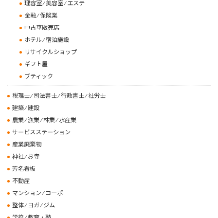
理容室 ⁄ 美容室 ⁄ エステ
金融 ⁄ 保険業
中古車販売店
ホテル ⁄ 宿泊施設
リサイクルショップ
ギフト屋
ブティック
税理士 ⁄ 司法書士 ⁄ 行政書士 ⁄ 社労士
建築 ⁄ 建設
農業 ⁄ 漁業 ⁄ 林業 ⁄ 水産業
サービスステーション
産業廃棄物
神社 ⁄ お寺
芳名看板
不動産
マンション ⁄ コーポ
整体 ⁄ ヨガ ⁄ ジム
学校 ⁄ 教育・塾