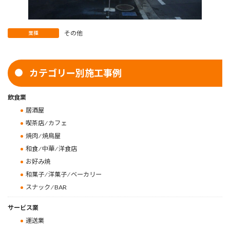
その他
業種
カテゴリー別施工事例
飲食業
居酒屋
喫茶店 ⁄ カフェ
焼肉 ⁄ 焼鳥屋
和食 ⁄ 中華 ⁄ 洋食店
お好み焼
和菓子 ⁄ 洋菓子 ⁄ ベーカリー
スナック ⁄ BAR
サービス業
運送業