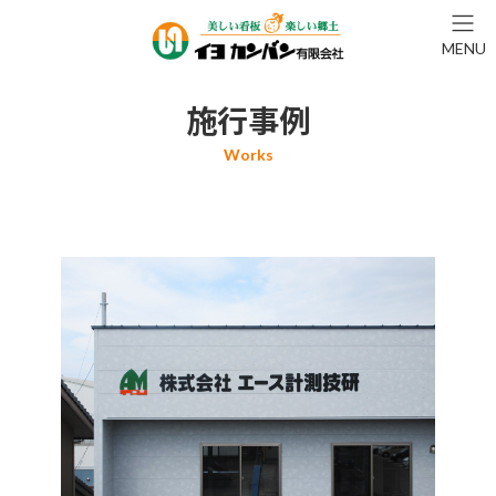
コ
ナ
ン
ビ
MENU
テ
ゲ
ン
ー
ツ
シ
施行事例
へ
ョ
ス
ン
キ
に
ッ
移
プ
動