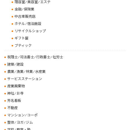
理容室 ⁄ 美容室 ⁄ エステ
金融 ⁄ 保険業
中古車販売店
ホテル ⁄ 宿泊施設
リサイクルショップ
ギフト屋
ブティック
税理士 ⁄ 司法書士 ⁄ 行政書士 ⁄ 社労士
建築 ⁄ 建設
農業 ⁄ 漁業 ⁄ 林業 ⁄ 水産業
サービスステーション
産業廃棄物
神社 ⁄ お寺
芳名看板
不動産
マンション ⁄ コーポ
整体 ⁄ ヨガ ⁄ ジム
学校 ⁄ 教育・塾