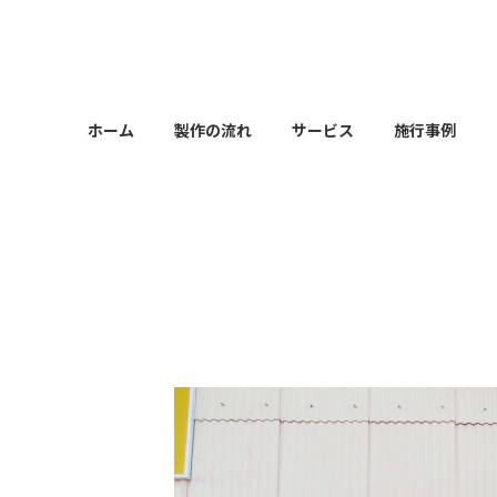
コ
ナ
ン
ビ
テ
ゲ
ン
ー
ツ
シ
ホーム
製作の流れ
サービス
施行事例
へ
ョ
ス
ン
キ
に
ッ
移
プ
動