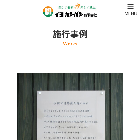
コ
ナ
ン
ビ
MENU
テ
ゲ
ン
ー
ツ
シ
施行事例
へ
ョ
ス
ン
キ
に
ッ
移
プ
動