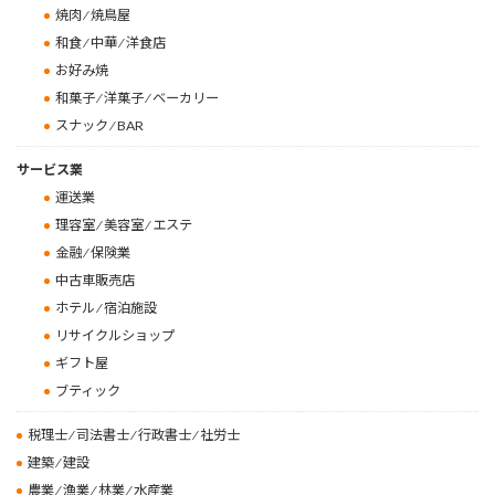
焼肉 ⁄ 焼鳥屋
和食 ⁄ 中華 ⁄ 洋食店
お好み焼
和菓子 ⁄ 洋菓子 ⁄ ベーカリー
スナック ⁄ BAR
サービス業
運送業
理容室 ⁄ 美容室 ⁄ エステ
金融 ⁄ 保険業
中古車販売店
ホテル ⁄ 宿泊施設
リサイクルショップ
ギフト屋
ブティック
税理士 ⁄ 司法書士 ⁄ 行政書士 ⁄ 社労士
建築 ⁄ 建設
農業 ⁄ 漁業 ⁄ 林業 ⁄ 水産業